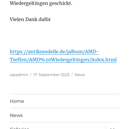
Wiedergeltingen geschickt.
Vielen Dank dafür
https://antikmodelle.de/jalbum/AMD-
Treffen/AMD%20Wiedergeltingen/index.html
Autor
Veröffentlicht
Kategorien
wpadmin
17. September 2023
News
am
Home
News
Unterme