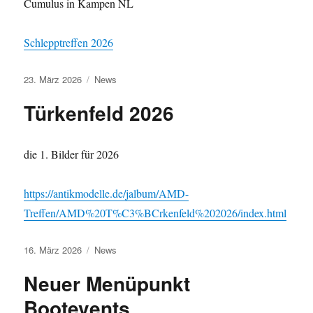
Cumulus in Kampen NL
Schlepptreffen 2026
Veröffentlicht
Kategorien
23. März 2026
News
am
Türkenfeld 2026
die 1. Bilder für 2026
https://antikmodelle.de/jalbum/AMD-
Treffen/AMD%20T%C3%BCrkenfeld%202026/index.html
Veröffentlicht
Kategorien
16. März 2026
News
am
Neuer Menüpunkt
Bootevents