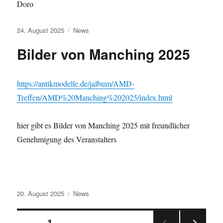
Doro
Veröffentlicht
Kategorien
24. August 2025
News
am
Bilder von Manching 2025
https://antikmodelle.de/jalbum/AMD-
Treffen/AMD%20Manching%202025/index.html
hier gibt es Bilder von Manching 2025 mit freundlicher
Genehmigung des Veranstalters
Veröffentlicht
Kategorien
20. August 2025
News
am
Seitennummerierung
SEITE
1