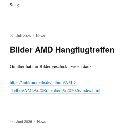
Staig
Veröffentlicht
Kategorien
27. Juli 2026
News
am
Bilder AMD Hangflugtreffen
Gunther hat mir Bilder geschickt, vielen dank
https://antikmodelle.de/jalbum/AMD-
Treffen/AMD%20Rollenberg%202026/index.html
Veröffentlicht
Kategorien
14. Juni 2026
News
am