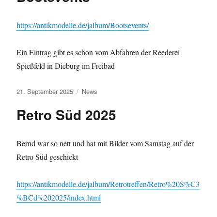
https://antikmodelle.de/jalbum/Bootsevents/
Ein Eintrag gibt es schon vom Abfahren der Reederei
Spießfeld in Dieburg im Freibad
Veröffentlicht
Kategorien
21. September 2025
News
am
Retro Süd 2025
Bernd war so nett und hat mit Bilder vom Samstag auf der
Retro Süd geschickt
https://antikmodelle.de/jalbum/Retrotreffen/Retro%20S%C3
%BCd%202025/index.html