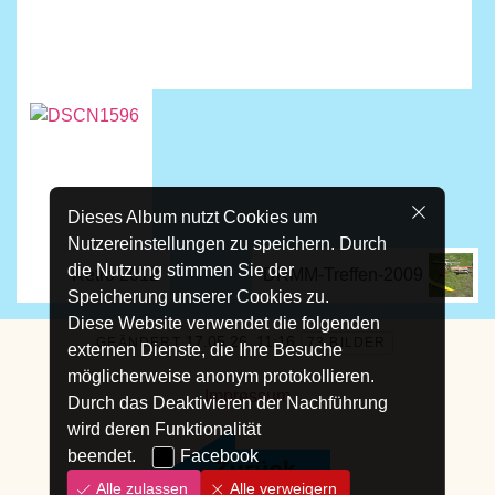
Dieses Album nutzt Cookies um
Nutzereinstellungen zu speichern. Durch
die Nutzung stimmen Sie der
Retro 2012
DRMM-Treffen-2009
Speicherung unserer Cookies zu.
Diese Website verwendet die folgenden
17.05.26, 11:16
GEÄNDERT
73 BILDER
externen Dienste, die Ihre Besuche
möglicherweise anonym protokollieren.
Impressum
Durch das Deaktivieren der Nachführung
wird deren Funktionalität
beendet.
Facebook
Alle zulassen
Alle verweigern