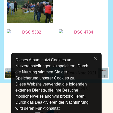
Dieses Album nutzt Cookies um
Nutzereinstellungen zu speichern. Durch
die Nutzung stimmen Sie der
Retro Süd 2021
Retro Nord 2021
Speicherung unserer Cookies zu.
Diese Website verwendet die folgenden
17.05.26, 11:16
GEÄNDERT
54 BILDER
externen Dienste, die Ihre Besuche
möglicherweise anonym protokollieren.
Impressum
Durch das Deaktivieren der Nachführung
wird deren Funktionalität